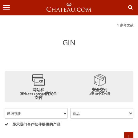
切
换
导
航
1 参考文献
GIN
网站和
安全交付
的安全
通过Let's Encrypt
3至10个工作日
支付
显示我们合作伙伴提供的产品
1