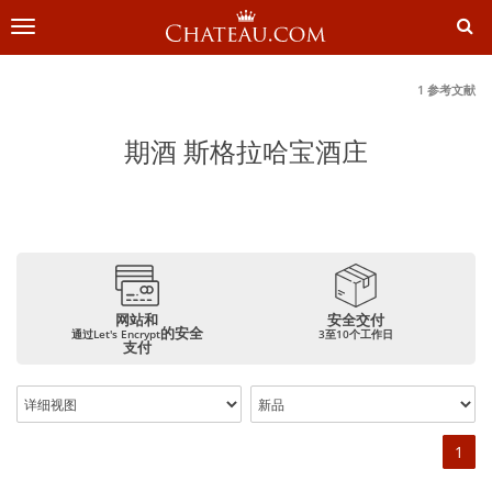
切
换
导
航
1 参考文献
期酒 斯格拉哈宝酒庄
网站和
安全交付
的安全
通过Let's Encrypt
3至10个工作日
支付
1