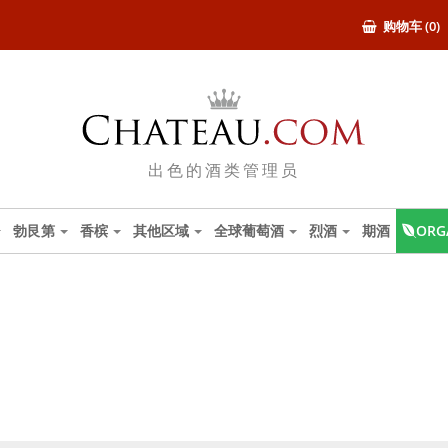
购物车 (0)
出色的酒类管理员
勃艮第
香槟
其他区域
全球葡萄酒
烈酒
期酒
ORG