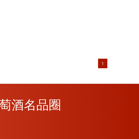
1
M葡萄酒名品圈