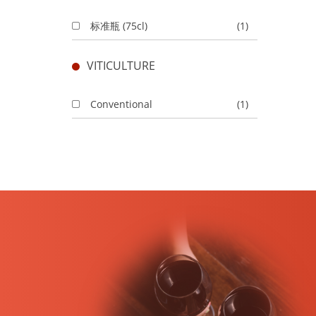
标准瓶 (75cl)
(1)
VITICULTURE
Conventional
(1)