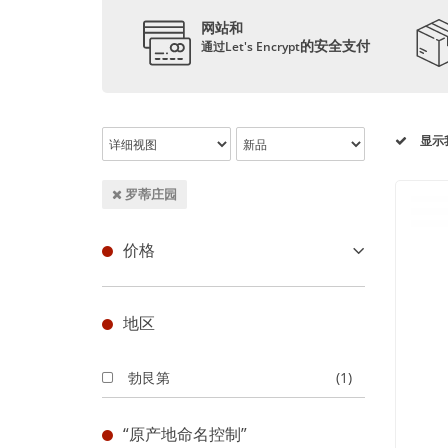
网站和
的安全支付
通过Let's Encrypt
显示
罗蒂庄园
价格
地区
勃艮第
(1)
“原产地命名控制”