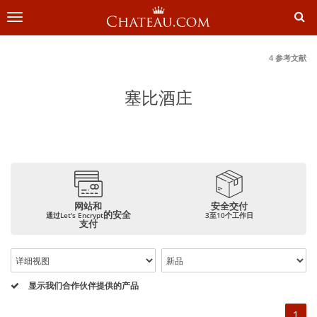
切
换
导
航
4 参考文献
塞比酒庄
网站和
安全交付
的安全
通过Let's Encrypt
3至10个工作日
支付
显示我们合作伙伴提供的产品
1