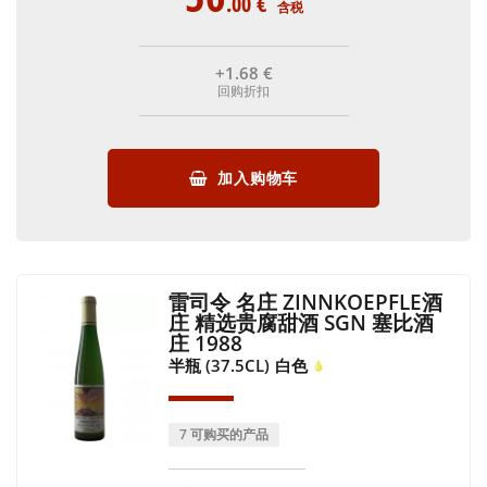
.00
€
含税
+1
.68
€
回购折扣
加入购物车
雷司令 名庄 ZINNKOEPFLE酒
庄 精选贵腐甜酒 SGN 塞比酒
庄 1988
半瓶 (37.5CL)
白色
7 可购买的产品