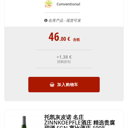
Conventional
在库产品 - 现货可发
46
.00
€
含税
+1
.38
€
回购折扣
加入购物车
托凯灰皮诺 名庄
ZINNKOEPFLE酒庄 精选贵腐
甜酒 SGN 塞比酒庄 1998