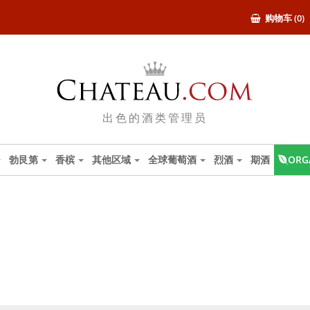
购物车 (0)
出色的酒类管理员
勃艮第
香槟
其他区域
全球葡萄酒
烈酒
期酒
ORG