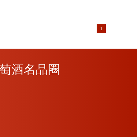
1
M葡萄酒名品圈