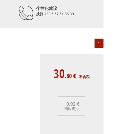
个性化建议
拨打 +33 5 57 51 86 39
1
30
.80
€
不含税
+0
.92
€
回购折扣