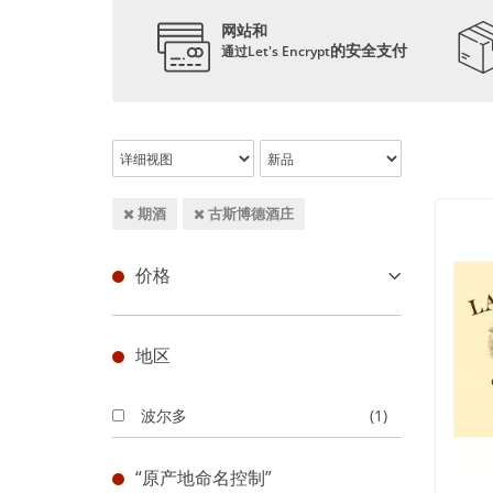
网站和
的安全支付
通过Let's Encrypt
期酒
古斯博德酒庄
价格
地区
波尔多
(1)
“原产地命名控制”