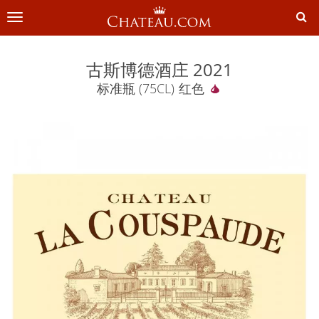
切
换
导
航
古斯博德酒庄 2021
标准瓶 (75CL)
红色