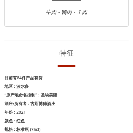
牛肉 - 鸭肉 - 羊肉
特征
目前有84件产品有货
地区 :
波尔多
“原产地命名控制” :
圣埃美隆
酒庄/所有者 :
古斯博德酒庄
年份 :
2021
颜色 :
红色
规格 :
标准瓶 (75cl)