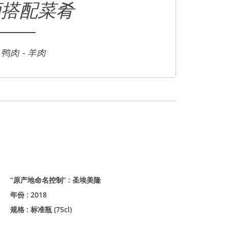
酒搭配菜肴
 鸭肉 - 羊肉
“原产地命名控制” :
圣埃美隆
年份 :
2018
规格 :
标准瓶 (75cl)