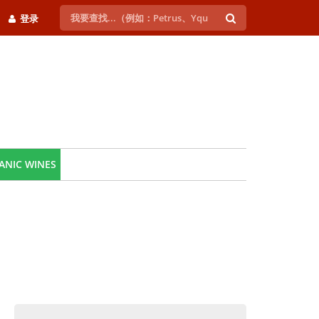
登录
ANIC WINES