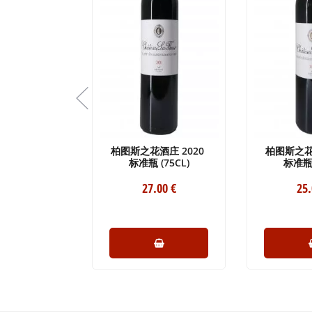
庄园 2021
柏图斯之花酒庄 2020
柏图斯之花
(75CL)
标准瓶 (75CL)
标准瓶 
.80
€
27
.00
€
25