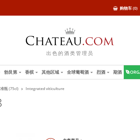
购物车 (0)
出色的酒类管理员
勃艮第
香槟
其他区域
全球葡萄酒
烈酒
期酒
ORG
准瓶 (75cl)
Integrated viticulture
8