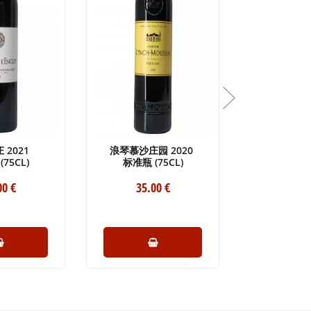
 2021
浪琴慕沙庄园 2020
宝捷酒庄 
75CL)
标准瓶 (75CL)
大瓶(15
00
€
35
.00
€
124
.