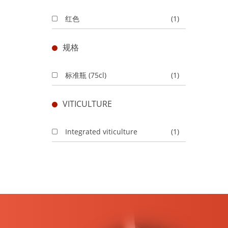
红色
(1)
规格
标准瓶 (75cl)
(1)
VITICULTURE
Integrated viticulture
(1)