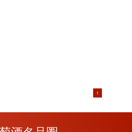
1
M葡萄酒名品圈