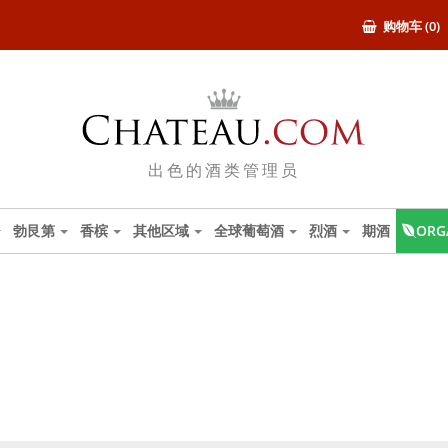
购物车 (0)
出色的酒类管理员
勃艮第
香槟
其他区域
全球葡萄酒
烈酒
期酒
ORG