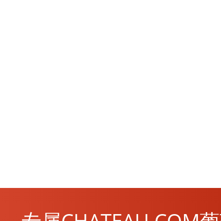
专属CHATEAU.CO