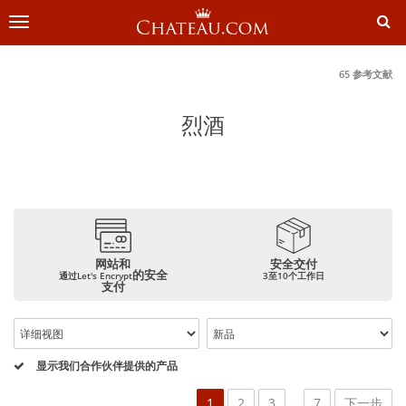
切
换
导
航
65 参考文献
烈酒
网站和
安全交付
的安全
通过Let's Encrypt
3至10个工作日
支付
显示我们合作伙伴提供的产品
...
1
2
3
7
下一步