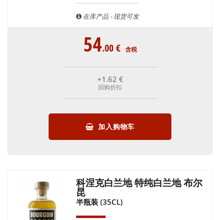
在库产品 - 现货可发
54
.00
€
含税
+1
.62
€
回购折扣
加入购物车
科涅克白兰地 特纯白兰地 布尔
昆
半瓶装 (35CL)