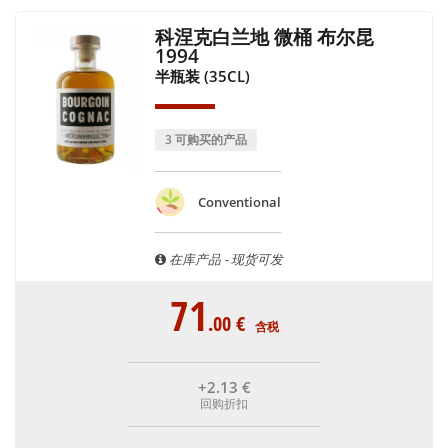
科涅克白兰地 微桶 布尔昆
1994
半瓶装 (35CL)
3 可购买的产品
Conventional
在库产品 - 现货可发
71
.00
€
含税
+2
.13
€
回购折扣