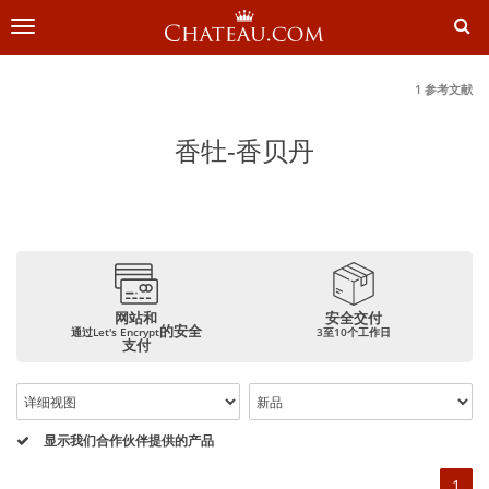
切
换
导
航
1 参考文献
香牡-香贝丹
网站和
安全交付
的安全
通过Let's Encrypt
3至10个工作日
支付
显示我们合作伙伴提供的产品
1