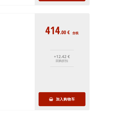
414
.00
€
含税
+12
.42
€
回购折扣
加入购物车