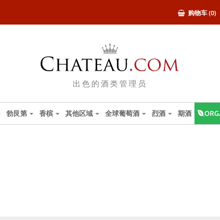
购物车 (0)
出色的酒类管理员
勃艮第
香槟
其他区域
全球葡萄酒
烈酒
期酒
ORG