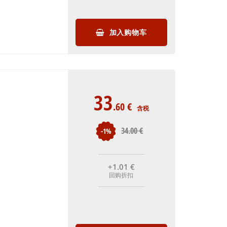
加入购物车
33
.60
€
含税
34
.00
€
-1%
+1
.01
€
回购折扣