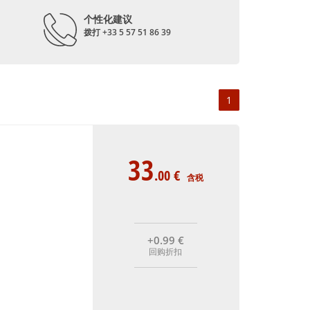
个性化建议
拨打 +33 5 57 51 86 39
1
33
.00
€
含税
+0
.99
€
回购折扣