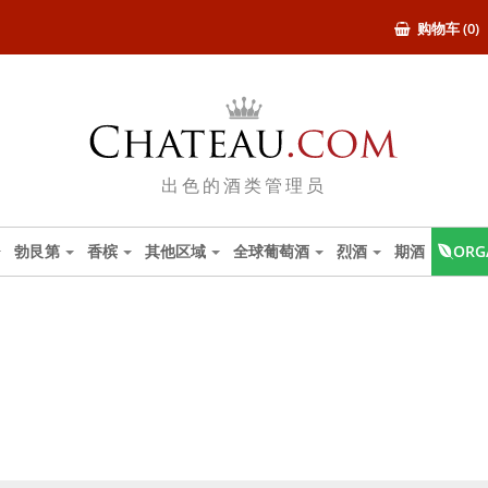
购物车 (0)
出色的酒类管理员
勃艮第
香槟
其他区域
全球葡萄酒
烈酒
期酒
ORG