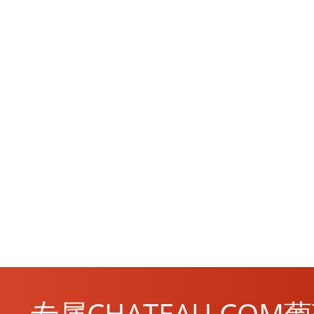
专属CHATEAU.CO