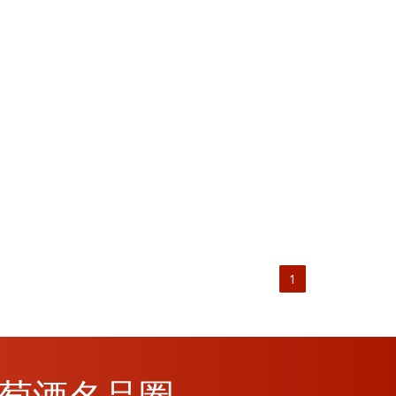
1
M葡萄酒名品圈