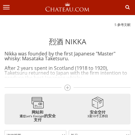
切
换
导
航
5 参考文献
烈酒 NIKKA
Nikka was founded by the first Japanese "Master"
whisky: Masataka Taketsuru.
After 2 years spent in Scotland (1918 to 1920),
Taketsuru returned to Japan with the firm intention to
produce the best Japanese whisky.
In 1934, he founded Dai Nippon Kaju Co. and built his
first distillery in Yoichi on Hokkaido Island, and the first
Nikka whisky was produced there in 1936. In 1969, the
second distillery was established in Miyagikyo, Honshu.
Closely linked to the exceptional history of its founder,
网站和
安全交付
Nikka produces today a range of Blends (blend of malt
的安全
通过Let's Encrypt
3至10个工作日
支付
and grain whiskies), Single Malt (1 unique distillery,
100% malted barley and distilled in Charentais still or
pot still), Blended Malt or Pure Malt (resulting from the