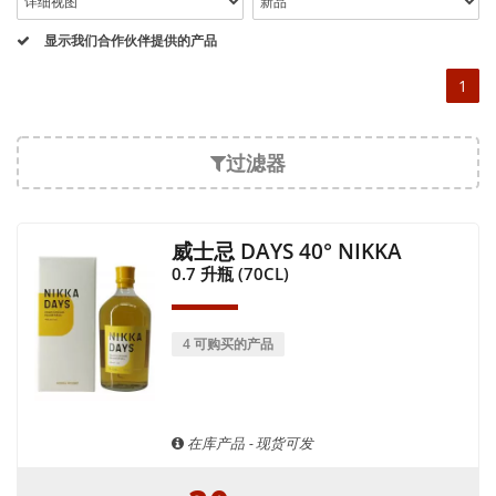
blend of Single Malt) and finally the “Coffey Grain”
resulting from the distillation in column still (Coffey
still) of cereals other than barley, (mainly corn) or
显示我们合作伙伴提供的产品
malted barley for the Coffey Malt Whisky.
1
Here are some adjectives that characterize well the
spirit of the Nikka house and its whiskies: balance,
power and sweetness, roundness and delicacy, intense
and generous.
过滤器
威士忌 DAYS 40° NIKKA
0.7 升瓶 (70CL)
4 可购买的产品
在库产品 - 现货可发