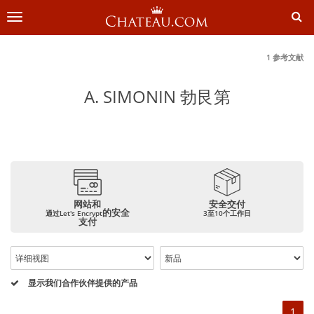
切
换
导
航
1 参考文献
A. SIMONIN 勃艮第
网站和
安全交付
的安全
通过Let's Encrypt
3至10个工作日
支付
显示我们合作伙伴提供的产品
1