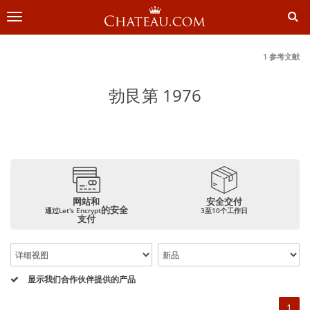
切
换
导
航
1 参考文献
勃艮第 1976
网站和
安全交付
的安全
通过Let's Encrypt
3至10个工作日
支付
显示我们合作伙伴提供的产品
1