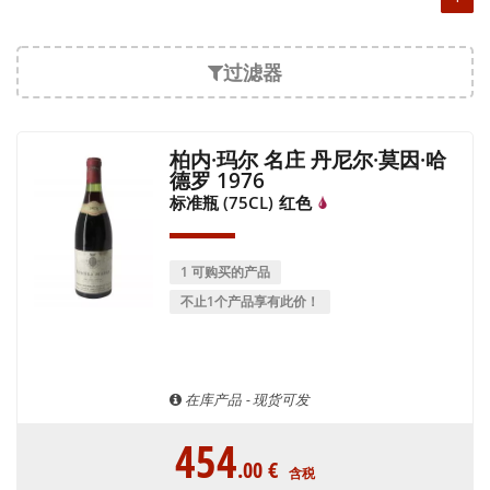
过滤器
柏内·玛尔 名庄 丹尼尔·莫因·哈
德罗 1976
标准瓶 (75CL)
红色
1 可购买的产品
不止1个产品享有此价！
在库产品 - 现货可发
454
.00
€
含税