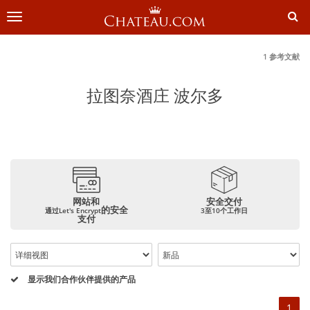
切
换
导
航
1 参考文献
拉图奈酒庄 波尔多
网站和
安全交付
的安全
通过Let's Encrypt
3至10个工作日
支付
显示我们合作伙伴提供的产品
1