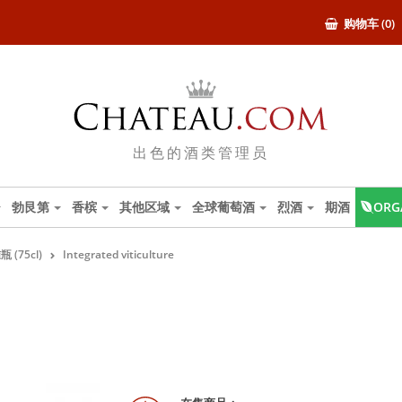
购物车 (0)
出色的酒类管理员
勃艮第
香槟
其他区域
全球葡萄酒
烈酒
期酒
ORG
 (75cl)
Integrated viticulture