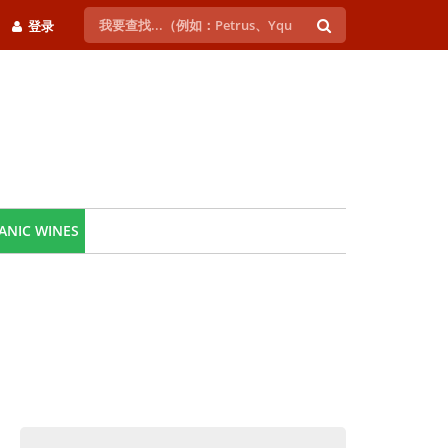
登录
ANIC WINES