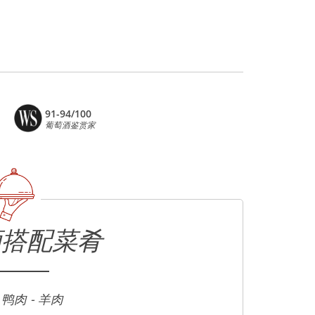
91-94/100
葡萄酒鉴赏家
酒搭配菜肴
 鸭肉 - 羊肉