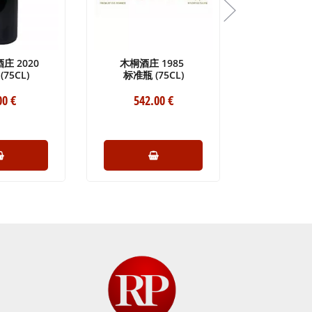
庄 2020
木桐酒庄 1985
威登庄园 
75CL)
标准瓶 (75CL)
标准瓶 (
00
€
542
.00
€
223
.