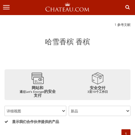
切
换
导
航
1 参考文献
哈雪香槟 香槟
网站和
安全交付
的安全
通过Let's Encrypt
3至10个工作日
支付
显示我们合作伙伴提供的产品
1