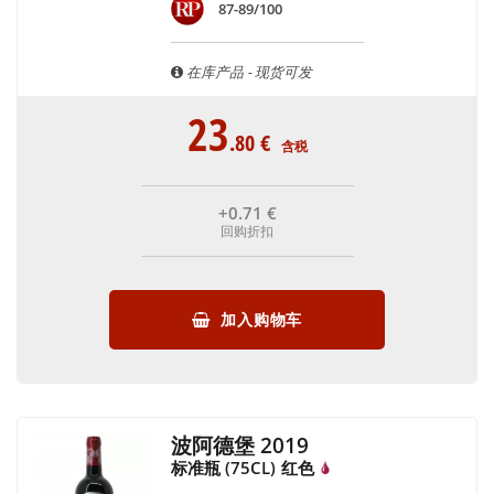
87-89/100
在库产品 - 现货可发
23
.80
€
含税
+0
.71
€
回购折扣
加入购物车
波阿德堡 2019
标准瓶 (75CL)
红色