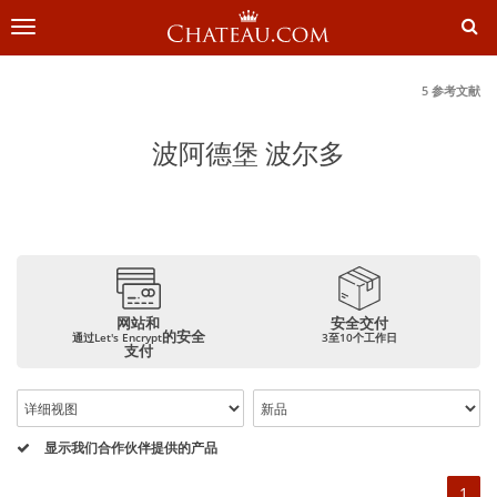
切
换
导
航
5 参考文献
波阿德堡 波尔多
网站和
安全交付
的安全
通过Let's Encrypt
3至10个工作日
支付
显示我们合作伙伴提供的产品
1