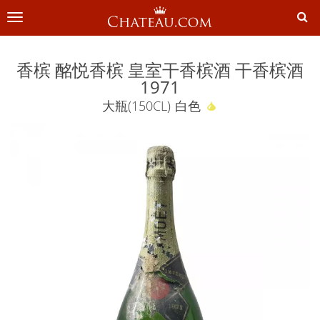
切
换
导
航
香槟 酩悦香槟 皇室干香槟酒 干香槟酒
1971
大瓶(150CL)
白色