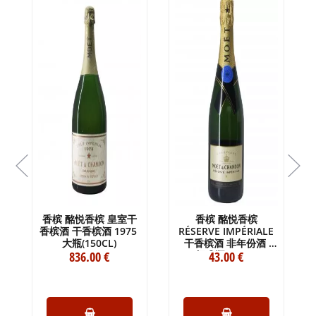
干
香槟 酩悦香槟 皇室干
香槟 酩悦香槟
香槟酒 干香槟酒 1975
RÉSERVE IMPÉRIALE
大瓶(150CL)
干香槟酒 非年份酒
836
.00
€
标准瓶 (75CL)
43
.00
€