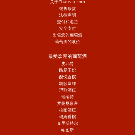
关于Chateau.com
销售条款
法律声明
交付和退货
安全支付
出售您的葡萄酒
葡萄酒的液位
最受欢迎的葡萄酒
皮耶爵
路易王妃
酩悦香槟
凯歌皇牌
玛歌酒庄
瑞纳特
罗曼尼康帝
拉图酒庄
玛姆香槟
克里斯特尔
帕图斯