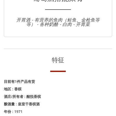
开胃酒 - 有营养的鱼肉（鲑鱼、金枪鱼等
等） - 各种奶酪 - 白肉 - 开胃菜
特征
目前有1件产品有货
地区 :
香槟
酒庄/所有者 :
酩悦香槟
酿酒量 :
皇室干香槟酒
年份 :
1971